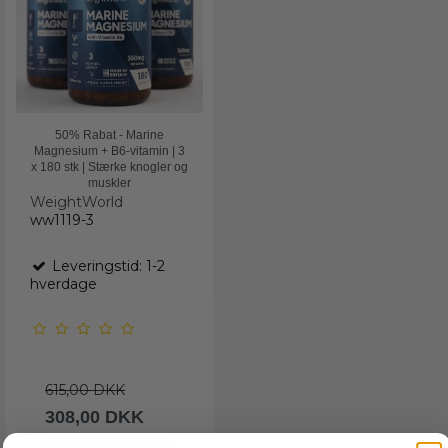
50% Rabat - Marine
Magnesium + B6-vitamin | 3
x 180 stk | Stærke knogler og
muskler
WeightWorld
ww1119-3
Leveringstid: 1-2
hverdage
615,00 DKK
308,00 DKK