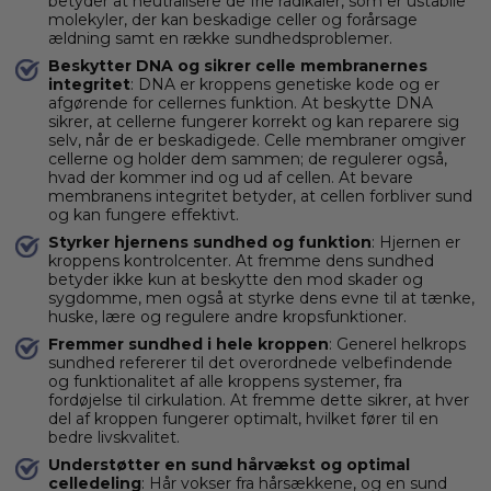
betyder at neutralisere de frie radikaler, som er ustabile
molekyler, der kan beskadige celler og forårsage
ældning samt en række sundhedsproblemer.
Beskytter DNA og sikrer celle membranernes
integritet
: DNA er kroppens genetiske kode og er
afgørende for cellernes funktion. At beskytte DNA
sikrer, at cellerne fungerer korrekt og kan reparere sig
selv, når de er beskadigede. Celle membraner omgiver
cellerne og holder dem sammen; de regulerer også,
hvad der kommer ind og ud af cellen. At bevare
membranens integritet betyder, at cellen forbliver sund
og kan fungere effektivt.
Styrker hjernens sundhed og funktion
: Hjernen er
kroppens kontrolcenter. At fremme dens sundhed
betyder ikke kun at beskytte den mod skader og
sygdomme, men også at styrke dens evne til at tænke,
huske, lære og regulere andre kropsfunktioner.
Fremmer sundhed i hele kroppen
: Generel helkrops
sundhed refererer til det overordnede velbefindende
og funktionalitet af alle kroppens systemer, fra
fordøjelse til cirkulation. At fremme dette sikrer, at hver
del af kroppen fungerer optimalt, hvilket fører til en
bedre livskvalitet.
Understøtter en sund hårvækst og optimal
celledeling
: Hår vokser fra hårsækkene, og en sund