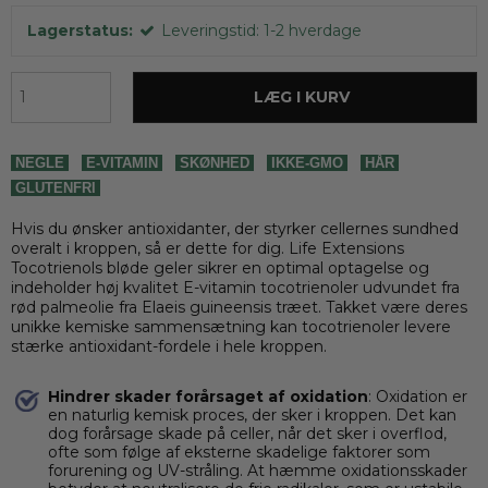
Lagerstatus:
Leveringstid: 1-2 hverdage
LÆG I KURV
NEGLE
E-VITAMIN
SKØNHED
IKKE-GMO
HÅR
GLUTENFRI
Hvis du ønsker antioxidanter, der styrker cellernes sundhed
overalt i kroppen, så er dette for dig. Life Extensions
Tocotrienols bløde geler sikrer en optimal optagelse og
indeholder høj kvalitet E-vitamin tocotrienoler udvundet fra
rød palmeolie fra Elaeis guineensis træet. Takket være deres
unikke kemiske sammensætning kan tocotrienoler levere
stærke antioxidant-fordele i hele kroppen.
Hindrer skader forårsaget af oxidation
: Oxidation er
en naturlig kemisk proces, der sker i kroppen. Det kan
dog forårsage skade på celler, når det sker i overflod,
ofte som følge af eksterne skadelige faktorer som
forurening og UV-stråling. At hæmme oxidationsskader