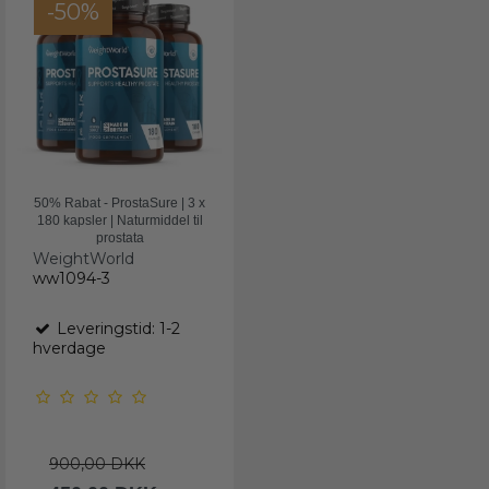
-50%
50% Rabat - ProstaSure | 3 x
180 kapsler | Naturmiddel til
prostata
WeightWorld
ww1094-3
Leveringstid: 1-2
hverdage
900,00 DKK