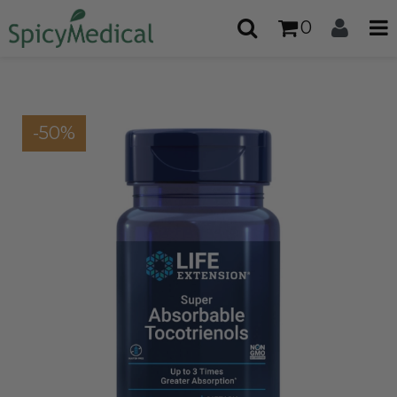
0
-50%