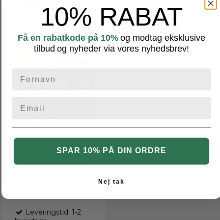
VIS PRODUKT
10% RABAT
Få en rabatkode på 10%
og modtag eksklusive
tilbud og nyheder via vores nyhedsbrev!
-50%
50% Rabat - Matcha Te
SPAR 10% PÅ DIN ORDRE
Pulver | 3 x 100 g |
Superfood til energi &
immunforsvar
WeightWorld
Nej tak
ww1016-3
Leveringstid: 1-2