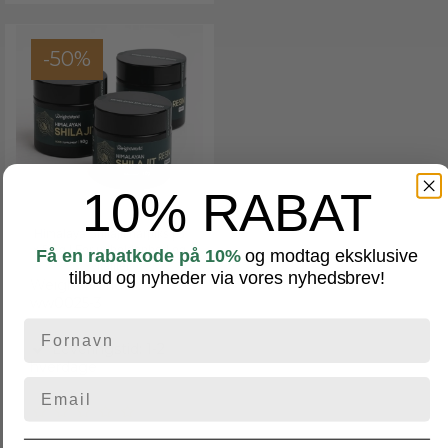
-50%
10% RABAT
Himalaya Shilajit harpiks | 3
x 50 g | For udholdenhed og
Få en rabatkode på 10%
og modtag eksklusive
vitalitet
tilbud og nyheder via vores nyhedsbrev!
WeightWorld
ww0025-3
Leveringstid: 1-2
hverdage