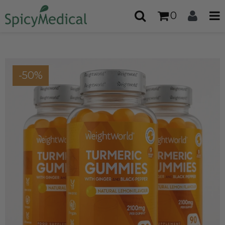
0
-50%