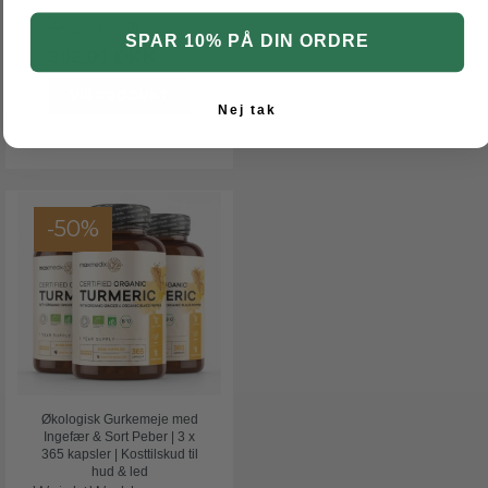
450,00 DKK
SPAR 10% PÅ DIN ORDRE
302,00 DKK
VIS PRODUKT
Nej tak
-50%
Økologisk Gurkemeje med
Ingefær & Sort Peber | 3 x
365 kapsler | Kosttilskud til
hud & led