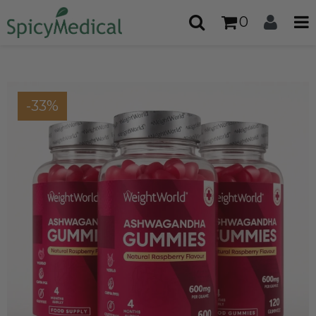
0
-33%