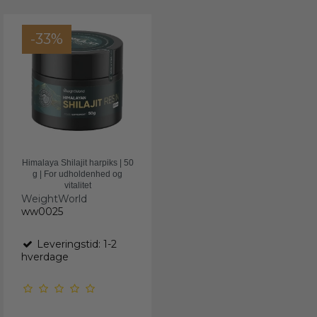
-33%
Himalaya Shilajit harpiks | 50
g | For udholdenhed og
vitalitet
WeightWorld
ww0025
Leveringstid: 1-2
hverdage