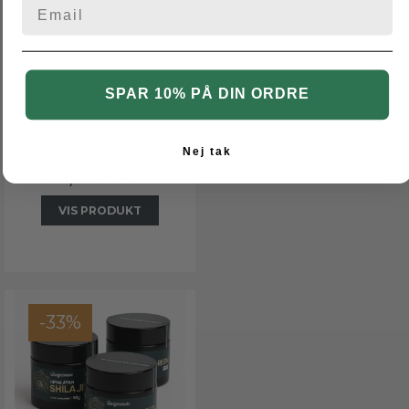
Leveringstid: 1-2
hverdage
SPAR 10% PÅ DIN ORDRE
Nej tak
200,00 DKK
160,00 DKK
VIS PRODUKT
-33%