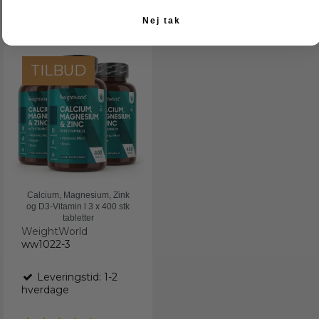
Nej tak
TILBUD
Calcium, Magnesium, Zink
og D3-Vitamin l 3 x 400 stk
tabletter
WeightWorld
ww1022-3
Leveringstid: 1-2
hverdage