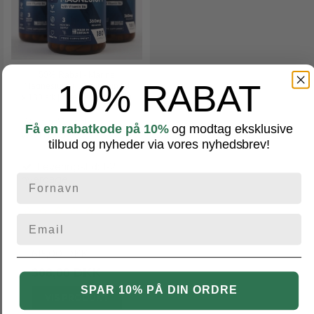
50% Rabat - Marine
10% RABAT
Magnesium + B6-vitamin | 3
x 180 stk | Stærke knogler og
muskler
WeightWorld
Få en rabatkode på 10%
og modtag eksklusive
ww1119-3
tilbud og nyheder via vores nyhedsbrev!
Leveringstid: 1-2
hverdage
615,00 DKK
308,00 DKK
SPAR 10% PÅ DIN ORDRE
VIS PRODUKT