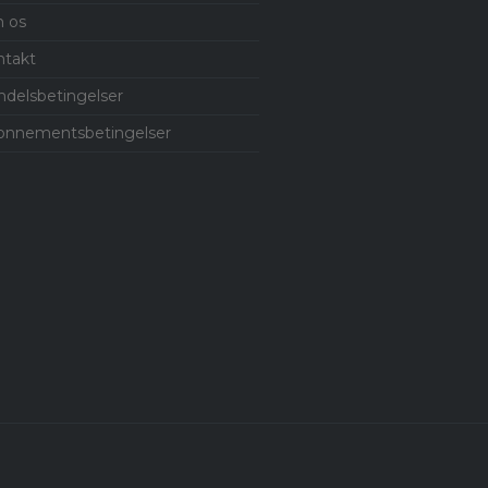
 os
ntakt
delsbetingelser
onnementsbetingelser