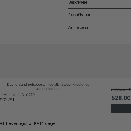
Beskrivelse
Specifikationer
Anmeldelser
Daglig Sundhedsbooster | 60 stk | Støtter knogle- og
arteriesundhed
587,00 D
LIFE EXTENSION
528,0
#02291
Leveringstid: 10-14 dage