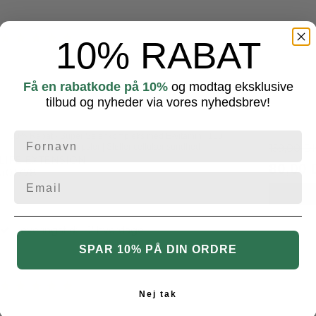
10% RABAT
Få en rabatkode på 10%
og modtag eksklusive
tilbud og nyheder via vores nyhedsbrev!
50% Rabat - Super Selenkompleks med E-vitamin | 100
veganske kapsler | Støtter cellulær sundhed
159,00 D
LIFE EXTENSION
80,00
#01778
Leveringstid: 1-2 hverdage
SPAR 10% PÅ DIN ORDRE
Nej tak