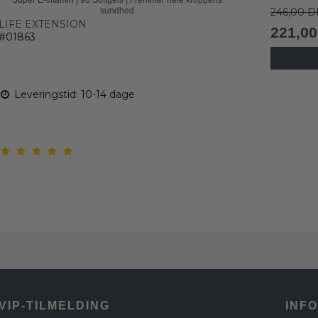
sundhed
246,00 D
LIFE EXTENSION
221,0
#01863
Leveringstid: 10-14 dage
VIP-TILMELDING
INF