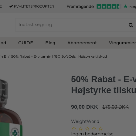
E
KVALITETSPRODUKTER
ood
GUIDE
Blog
Abonnement
Vingummier
in E
/
50% Rabat - E-vitamin | 180 SoftGels | Højstyrke tilskud
50% Rabat - E-v
Højstyrke tilsk
90,00 DKK
179,00 DKK
WeightWorld
Ingen bedømmelse