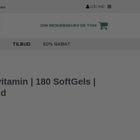
LOG IND
DIN INDKØBSKURV ER TOM
TILBUD
50% RABAT
itamin | 180 SoftGels |
ud