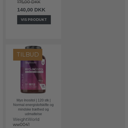
175,00 DKK
140,00 DKK
VIS PRODUKT
TILBUD
Myo Inositol | 120 stk |
Normal energistofskifte og
mindske træthed og
udmattelse
WeightWorld
ww0041