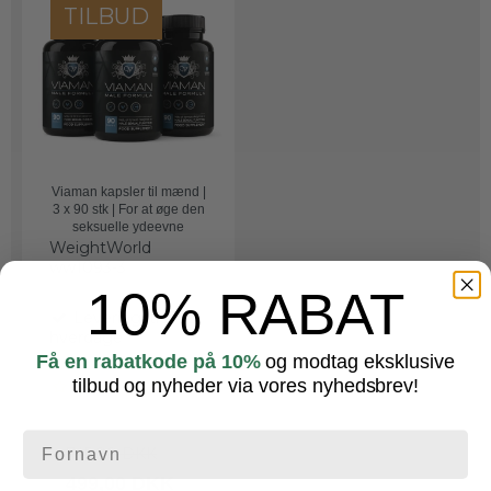
TILBUD
Viaman kapsler til mænd |
3 x 90 stk | For at øge den
seksuelle ydeevne
WeightWorld
ww1093-3
10% RABAT
Leveringstid: 1-2
hverdage
Få en rabatkode på 10%
og modtag eksklusive
tilbud og nyheder via vores nyhedsbrev!
745,00 DKK
499,00 DKK