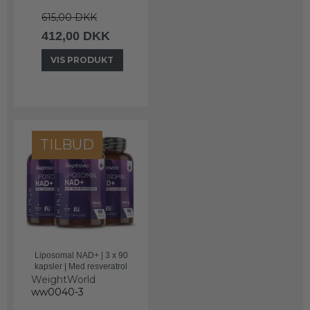
615,00 DKK
412,00 DKK
VIS PRODUKT
TILBUD
Liposomal NAD+ | 3 x 90
kapsler | Med resveratrol
WeightWorld
ww0040-3