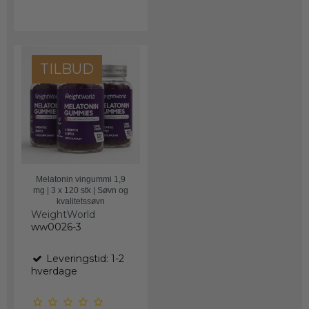
TILBUD
Melatonin vingummi 1,9
mg | 3 x 120 stk | Søvn og
kvalitetssøvn
WeightWorld
ww0026-3
Leveringstid: 1-2
hverdage