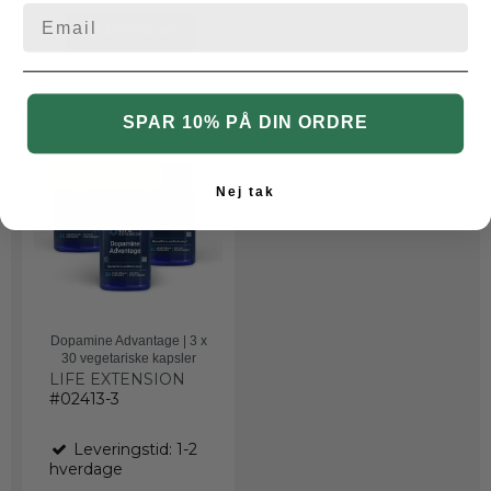
VIS PRODUKT
SPAR 10% PÅ DIN ORDRE
TILBUD
Nej tak
Dopamine Advantage | 3 x
30 vegetariske kapsler
LIFE EXTENSION
#02413-3
Leveringstid: 1-2
hverdage