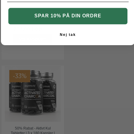
SPAR 10% PÅ DIN ORDRE
225,00 DKK
203,00 DKK
Nej tak
VIS PRODUKT
-33%
50% Rabat - Aktivt Kul
Tabletter | 3 x 180 Kapsler |