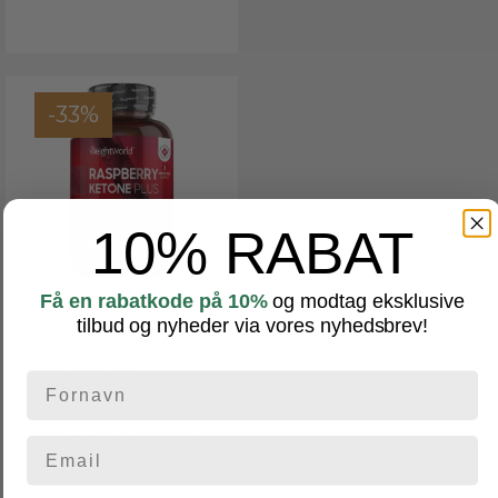
-33%
10% RABAT
Få en rabatkode på 10%
og modtag eksklusive
Hindbærketoner Plus | 180
tilbud og nyheder via vores nyhedsbrev!
kapsler | Til stofskifte og
fedtforbrænding
WeightWorld
ww1011
Leveringstid: 10-14
dage