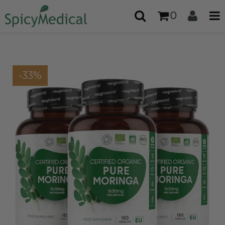
0
-33%