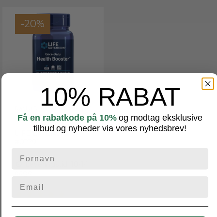
-20%
10% RABAT
Daglig Sundhedsbooster | 60
stk | Støtter knogle- og
Få en rabatkode på 10%
og modtag eksklusive
arteriesundhed
tilbud og nyheder via vores nyhedsbrev!
LIFE EXTENSION
#02291
Leveringstid: 10-14
dage