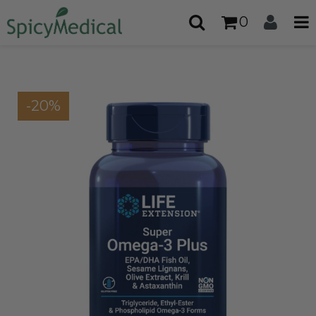
0
-20%