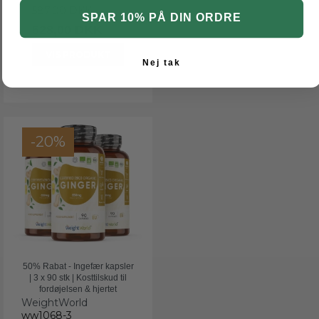
587,00 DKK
SPAR 10% PÅ DIN ORDRE
528,00 DKK
VIS PRODUKT
Nej tak
-20%
50% Rabat - Ingefær kapsler
| 3 x 90 stk | Kosttilskud til
fordøjelsen & hjertet
WeightWorld
ww1068-3